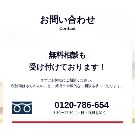
目的等の範囲で利用させていただきます。
またお客様から個人情報を収集させていただく場
お問い合わせ
合は、当社の問合せ窓口等を明示したうえで、必
Contact
要な範囲の個人情報を収集させていただきます。
当社が開催するセミナー・催し物のご案内お
よび広告の表示
無料相談も
当社の出版する書籍のご案内および広告の表
受け付けております！
示
プレゼント等各種キャンペーンに関するご連
まずはお気軽にご相談ください。
絡
税務面はもちろんのこと、
経営の全般的なご相談も承っております。
ご請求もしくはご購入いただいた書籍・資
料・商品等の送付
0120-786-654
経営診断・経営指導におけるサービスを提供
8:30〜17:30（土日・祝日を除く）
する上で必要な業務受託先及び関連企業に属
する個人情報の収集・利用
お問い合わせ
社員の雇用・人事管理上必要な範囲に限定し