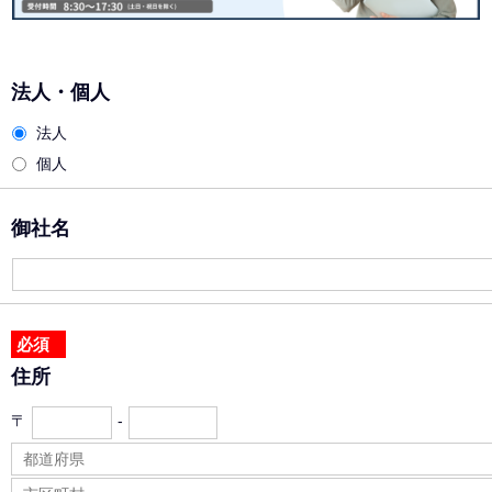
法人・個人
法人
個人
御社名
必須
住所
〒
-